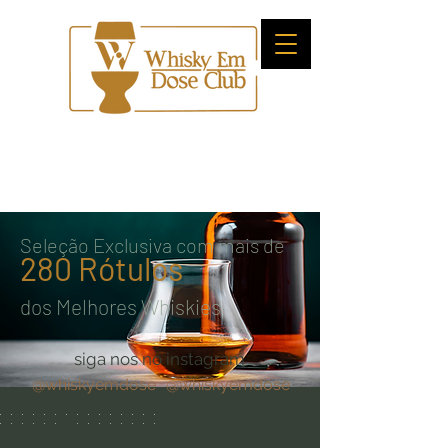
Seleção Exclusiva com
mais de
280 Rótulos
dos Melhores Whiskies
siga nos no instagram
@whiskyemdose
@whiskyemdose