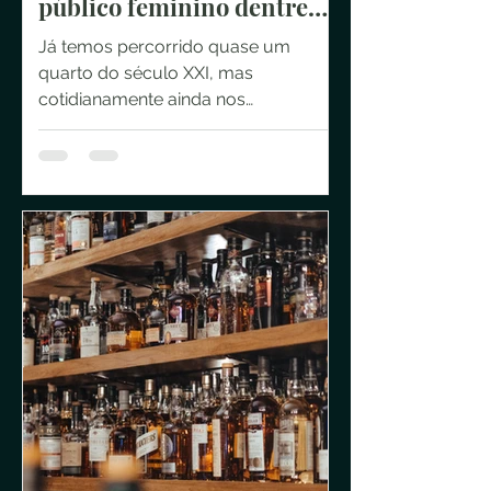
público feminino dentre
apreciadores de whisky
Já temos percorrido quase um
quarto do século XXI, mas
cotidianamente ainda nos
surpreendemos com discursos e
comportamentos de antanho....